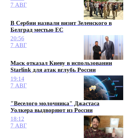
7 АВГ
В Сербии назвали визит Зеленского в
Белград местью ЕС
20:56
7 АВГ
Маск отказал Киеву в использовании
Starlink для атак вглубь России
19:14
7 АВГ
"Веселого молочника" Джастаса
Уолкера выдворяют из России
18:12
7 АВГ