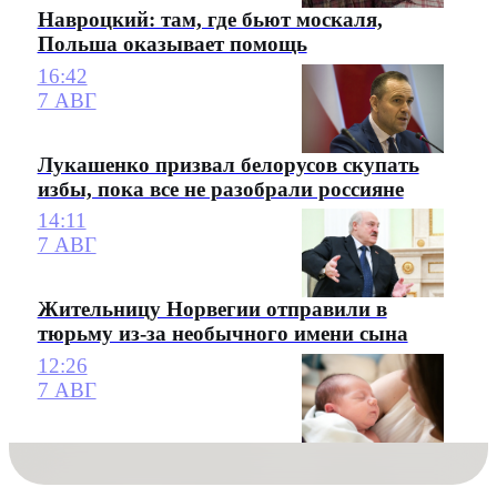
Навроцкий: там, где бьют москаля,
Польша оказывает помощь
16:42
7 АВГ
Лукашенко призвал белорусов скупать
избы, пока все не разобрали россияне
14:11
7 АВГ
Жительницу Норвегии отправили в
тюрьму из-за необычного имени сына
12:26
7 АВГ