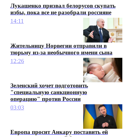
Лукашенко призвал белорусов скупать
избы, пока все не разобрали россияне
14:11
Жительницу Норвегии отправили в
тюрьму из-за необычного имени сына
12:26
Зеленский хочет подготовить
"специальную санкционную
операцию" против России
03:03
Европа просит Анкару поставить ей