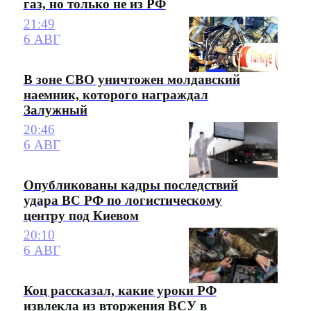
газ, но только не из РФ
21:49
6 АВГ
В зоне СВО уничтожен молдавский
наемник, которого награждал
Залужный
20:46
6 АВГ
Опубликованы кадры последствий
удара ВС РФ по логистическому
центру под Киевом
20:10
6 АВГ
Коц рассказал, какие уроки РФ
извлекла из вторжения ВСУ в