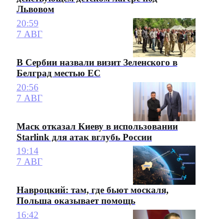
Львовом
20:59
7 АВГ
В Сербии назвали визит Зеленского в
Белград местью ЕС
20:56
7 АВГ
Маск отказал Киеву в использовании
Starlink для атак вглубь России
19:14
7 АВГ
Навроцкий: там, где бьют москаля,
Польша оказывает помощь
16:42