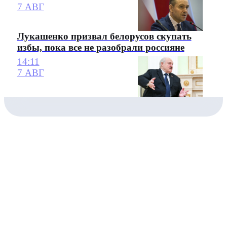
7 АВГ
Лукашенко призвал белорусов скупать
избы, пока все не разобрали россияне
14:11
7 АВГ