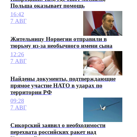
Польша оказывает помощь
16:42
7 АВГ
Жительницу Норвегии отправили в
тюрьму из-за необычного имени сына
12:26
7 АВГ
Найдены документы, подтверждающие
прямое участие НАТО в ударах по
территории РФ
09:28
7 АВГ
Сикорский заявил о необходимости
перехвата российских ракет над