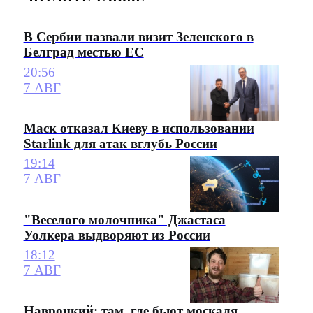
В Сербии назвали визит Зеленского в
Белград местью ЕС
20:56
7 АВГ
Маск отказал Киеву в использовании
Starlink для атак вглубь России
19:14
7 АВГ
"Веселого молочника" Джастаса
Уолкера выдворяют из России
18:12
7 АВГ
Навроцкий: там, где бьют москаля,