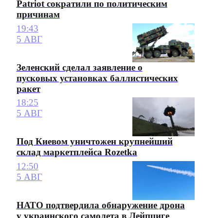
Patriot сократили по политическим
причинам
19:43
5 АВГ
Зеленский сделал заявление о
пусковых установках баллистических
ракет
18:25
5 АВГ
Под Киевом уничтожен крупнейший
склад маркетплейса Rozetka
12:50
5 АВГ
НАТО подтвердила обнаружение дрона
у украинского самолета в Лейпциге