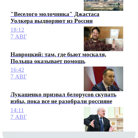
"Веселого молочника" Джастаса
Уолкера выдворяют из России
18:12
7 АВГ
Навроцкий: там, где бьют москаля,
Польша оказывает помощь
16:42
7 АВГ
Лукашенко призвал белорусов скупать
избы, пока все не разобрали россияне
14:11
7 АВГ