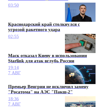
03:50
Краснодарский край столкнулся с
угрозой ракетного удара
02:55
Маск отказал Киеву в использовании
Starlink для атак вглубь России
19:14
7 АВГ
Премьер Венгрии не исключил замену
"Росатома" на АЭС "Пакш-2"
18:36
7 АВГ