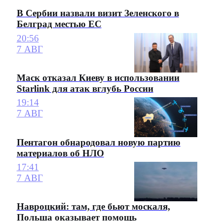
В Сербии назвали визит Зеленского в
Белград местью ЕС
20:56
7 АВГ
Маск отказал Киеву в использовании
Starlink для атак вглубь России
19:14
7 АВГ
Пентагон обнародовал новую партию
материалов об НЛО
17:41
7 АВГ
Навроцкий: там, где бьют москаля,
Польша оказывает помощь