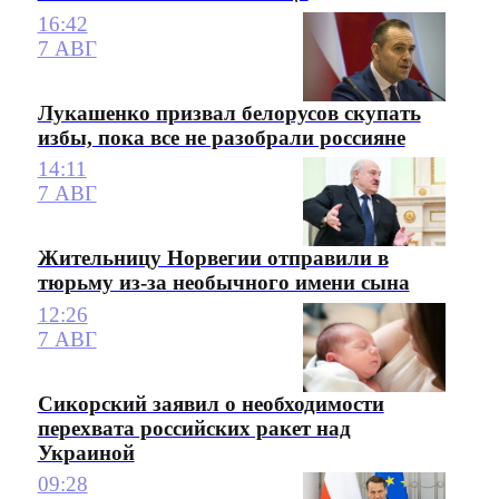
16:42
7 АВГ
Лукашенко призвал белорусов скупать
избы, пока все не разобрали россияне
14:11
7 АВГ
Жительницу Норвегии отправили в
тюрьму из-за необычного имени сына
12:26
7 АВГ
Сикорский заявил о необходимости
перехвата российских ракет над
Украиной
09:28