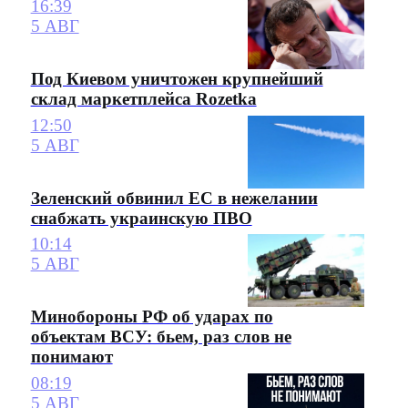
16:39
5 АВГ
Под Киевом уничтожен крупнейший
склад маркетплейса Rozetka
12:50
5 АВГ
Зеленский обвинил ЕС в нежелании
снабжать украинскую ПВО
10:14
5 АВГ
Минобороны РФ об ударах по
объектам ВСУ: бьем, раз слов не
понимают
08:19
5 АВГ