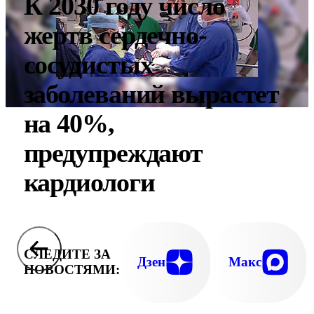
К 2030 году число
жертв сердечно-
сосудистых
заболеваний вырастет
на 40%,
предупреждают
кардиологи
СЛЕДИТЕ ЗА
Дзен
Макс
НОВОСТЯМИ: