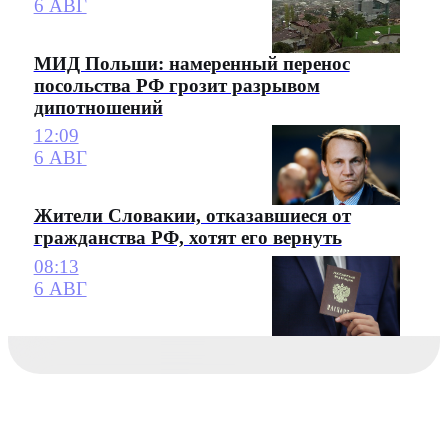
6 АВГ
МИД Польши: намеренный перенос
посольства РФ грозит разрывом
дипотношений
12:09
6 АВГ
Жители Словакии, отказавшиеся от
гражданства РФ, хотят его вернуть
08:13
6 АВГ