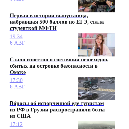
Первая в истории выпускница,
набравшая 500 баллов по ЕГЭ, стала
студенткой МФТИ
19:34
6 АВГ
Стало известно о состоянии пешеходов,
сбитых на островке безопасности в
Омске
17:30
6 АВГ
Вбросы об испорченной еде туристам
из РФ в Грузии распространяли боты
из США
17:12