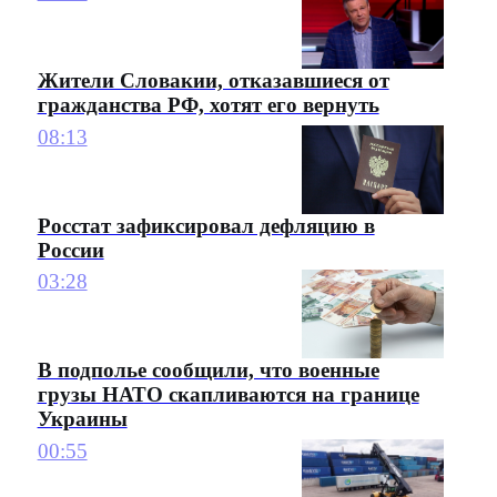
Жители Словакии, отказавшиеся от
гражданства РФ, хотят его вернуть
08:13
Росстат зафиксировал дефляцию в
России
03:28
В подполье сообщили, что военные
грузы НАТО скапливаются на границе
Украины
00:55