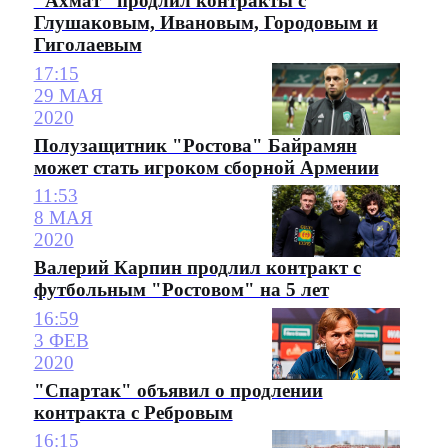
"Ахмат" продлил контракты с
Глушаковым, Ивановым, Городовым и
Гиголаевым
17:15
29 МАЯ
2020
Полузащитник "Ростова" Байрамян
может стать игроком сборной Армении
11:53
8 МАЯ
2020
Валерий Карпин продлил контракт с
футбольным "Ростовом" на 5 лет
16:59
3 ФЕВ
2020
"Спартак" объявил о продлении
контракта с Ребровым
16:15