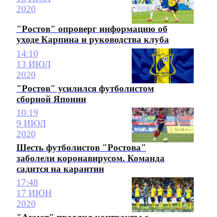
2020
"Ростов" опроверг информацию об
уходе Карпина и руководства клуба
14:10
13 ИЮЛ
2020
"Ростов" усилился футболистом
сборной Японии
10:19
9 ИЮЛ
2020
Шесть футболистов "Ростова"
заболели коронавирусом. Команда
садится на карантин
17:48
17 ИЮН
2020