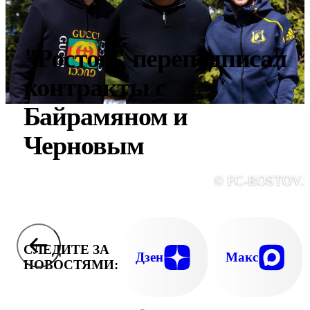
"Ростов" переподписал
контракты с
Байрамяном и
Черновым
© FC-ROSTOV.
СЛЕДИТЕ ЗА
Дзен
Макс
НОВОСТЯМИ: