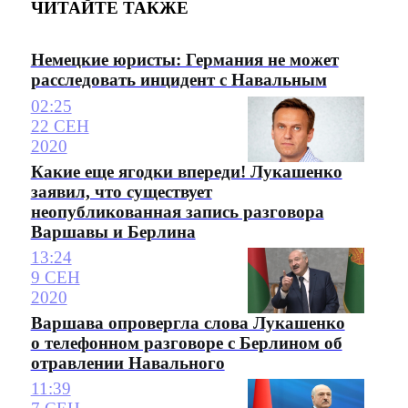
ЧИТАЙТЕ ТАКЖЕ
Немецкие юристы: Германия не может
расследовать инцидент с Навальным
02:25
22 СЕН
2020
Какие еще ягодки впереди! Лукашенко
заявил, что существует
неопубликованная запись разговора
Варшавы и Берлина
13:24
9 СЕН
2020
Варшава опровергла слова Лукашенко
о телефонном разговоре с Берлином об
отравлении Навального
11:39