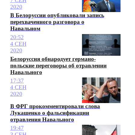
7 СЕН
2020
В Белоруссии опубликовали запись
перехваченного разговора о
Навальном
20:52
4 СЕН
2020
Белоруссия обнародует германо-
польские переговоры об отравлении
Навального
17:37
4 СЕН
2020
В ФРГ прокомментировали слова
Лукашенко о фальсификации
отравления Навального
19:47
3 СЕН