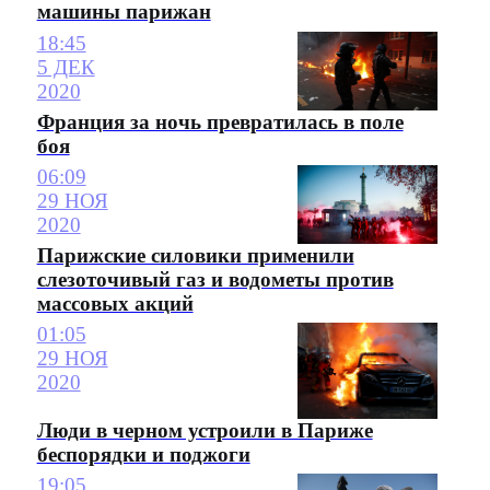
машины парижан
18:45
5 ДЕК
2020
Франция за ночь превратилась в поле
боя
06:09
29 НОЯ
2020
Парижские силовики применили
слезоточивый газ и водометы против
массовых акций
01:05
29 НОЯ
2020
Люди в черном устроили в Париже
беспорядки и поджоги
19:05