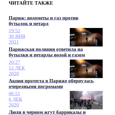
ЧИТАЙТЕ ТАКЖЕ
Париж: водометы и газ против
бутылок и петард
19:52
30 ЯНВ
2021
Парижская полиция ответила на
бутылки и петарды водой и газом
20:27
12 ДЕК
2020
Акция протеста в Париже обернулась
очередными погромами
06:51
6 ДЕК
2020
Люди в черном жгут баррикады и