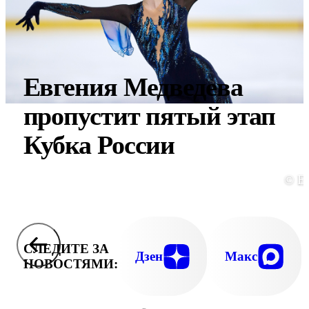
Евгения Медведева
пропустит пятый этап
Кубка России
© E
СЛЕДИТЕ ЗА
Дзен
Макс
НОВОСТЯМИ: