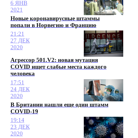
6 ЯНВ
2021
Новые коронавирусные штаммы
попали в Норвегию и Францию
21:21
27 ДЕК
2020
Агрессор 501.V2: новая мутация
COVID ищет слабые места каждого
человека
17:51
24 ДЕК
2020
В Британии нашли еще один штамм
COVID-19
19:14
23 ДЕК
2020