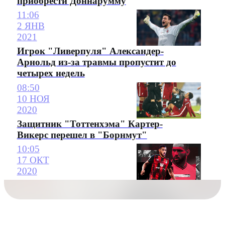
приобрести Доннарумму
11:06
2 ЯНВ
2021
Игрок "Ливерпуля" Александер-
Арнольд из-за травмы пропустит до
четырех недель
08:50
10 НОЯ
2020
Защитник "Тоттенхэма" Картер-
Викерс перешел в "Борнмут"
10:05
17 ОКТ
2020