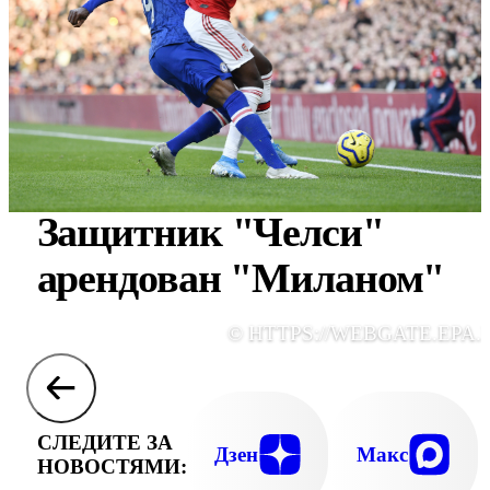
Защитник "Челси"
арендован "Миланом"
© HTTPS://WEBGATE.EPA.
СЛЕДИТЕ ЗА
Дзен
Макс
НОВОСТЯМИ: