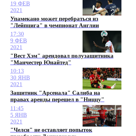
19 ФЕВ
2021
Упамекано может перебраться из
"Лейпцига" в чемпионат Англии
17:30
9 ФЕВ
2021
"Вест Хэм" арендовал полузащитника
"Манчестер Юнайтед"
10:13
30 ЯНВ
2021
Защитник "Арсенала" Салиба на
правах аренды перешел в "Ниццу"
11:45
5 ЯНВ
2021
"Челси" не оставляет попыток