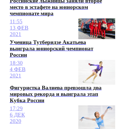
Российские лыжницы заняли второе
место в эстафете на юниорском
чемпионате мира
11:55
13 ФЕВ
2021
Ученица Тутберидзе Акатьева
выиграла юниорский чемпионат
России
18:30
4 ФЕВ
2021
Фигуристка Валиева превзошла два
мировых рекорда и выиграла этап
Кубка России
17:29
6 ДЕК
2020