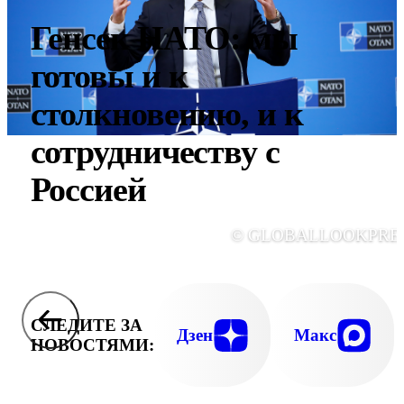
Генсек НАТО: мы
готовы и к
столкновению, и к
сотрудничеству с
Россией
© GLOBALLOOKPRE
СЛЕДИТЕ ЗА
Дзен
Макс
НОВОСТЯМИ: