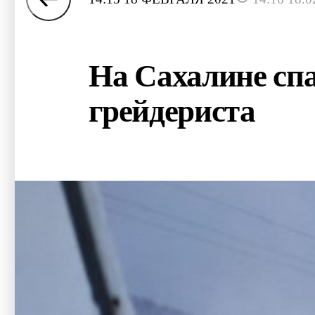
На Сахалине спа
грейдериста