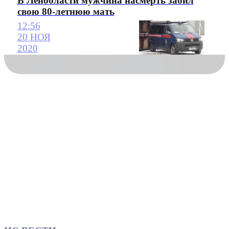
В Ленобласти мужчина насмерть забил
свою 80-летнюю мать
12:56
20 НОЯ
2020