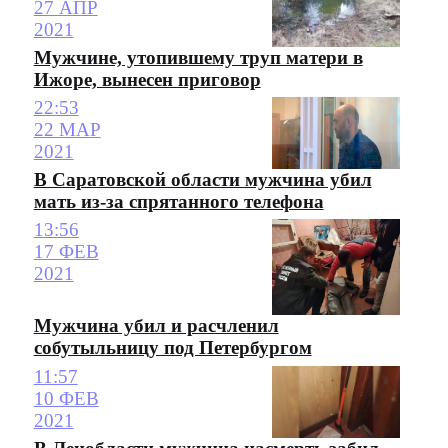
27 АПР
2021
Мужчине, утопившему труп матери в
Ижоре, вынесен приговор
22:53
22 МАР
2021
В Саратовской области мужчина убил
мать из-за спрятанного телефона
13:56
17 ФЕВ
2021
Мужчина убил и расчленил
собутыльницу под Петербургом
11:57
10 ФЕВ
2021