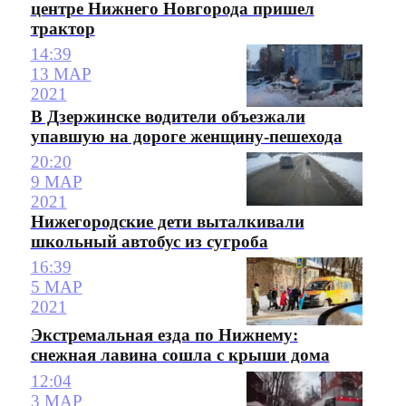
центре Нижнего Новгорода пришел
трактор
14:39
13 МАР
2021
В Дзержинске водители объезжали
упавшую на дороге женщину-пешехода
20:20
9 МАР
2021
Нижегородские дети выталкивали
школьный автобус из сугроба
16:39
5 МАР
2021
Экстремальная езда по Нижнему:
снежная лавина сошла с крыши дома
12:04
3 МАР