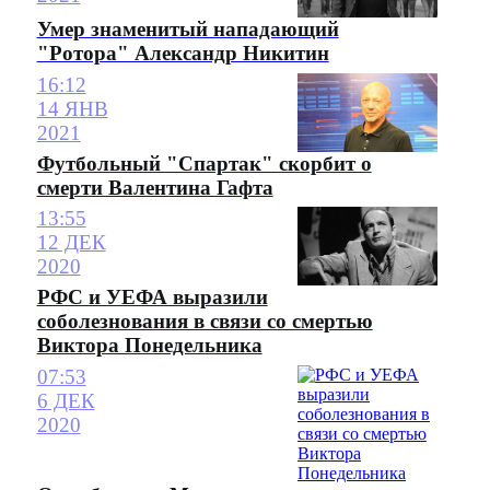
Умер знаменитый нападающий
"Ротора" Александр Никитин
16:12
14 ЯНВ
2021
Футбольный "Спартак" скорбит о
смерти Валентина Гафта
13:55
12 ДЕК
2020
РФС и УЕФА выразили
соболезнования в связи со смертью
Виктора Понедельника
07:53
6 ДЕК
2020