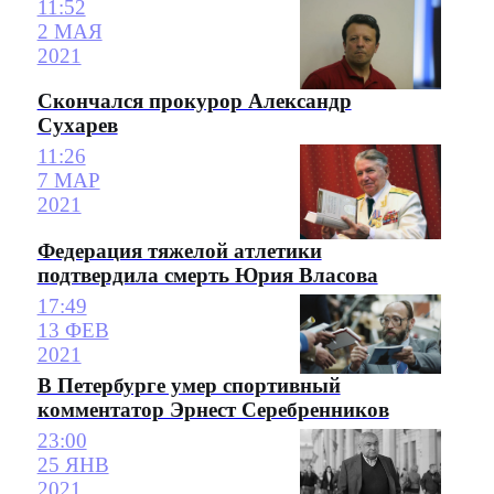
11:52
2 МАЯ
2021
Скончался прокурор Александр
Сухарев
11:26
7 МАР
2021
Федерация тяжелой атлетики
подтвердила смерть Юрия Власова
17:49
13 ФЕВ
2021
В Петербурге умер спортивный
комментатор Эрнест Серебренников
23:00
25 ЯНВ
2021