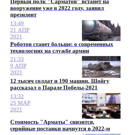
Первый полк "Сарматов" встанет на
вооружение уже в 2022 году, заявил
президент
13:49
21 АПР
2021
Роботов станет больше: о современных
технологиях на службе армии
21:33
9 АПР
2021
12 тысяч солдат и 190 машин. Шойгу
рассказал о Параде Победы-2021
13:32
25 МАР
2021
Стоимость "Арматы" снизится,
серийные поставки начнутся в 2022-м