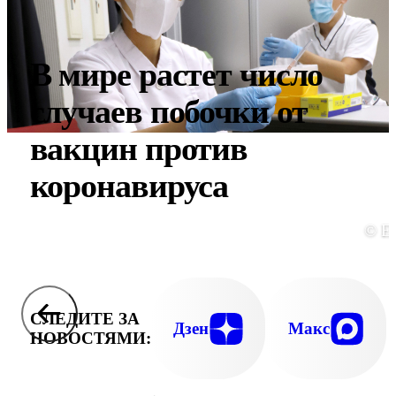
В мире растет число
случаев побочки от
вакцин против
коронавируса
© E
СЛЕДИТЕ ЗА
Дзен
Макс
НОВОСТЯМИ: