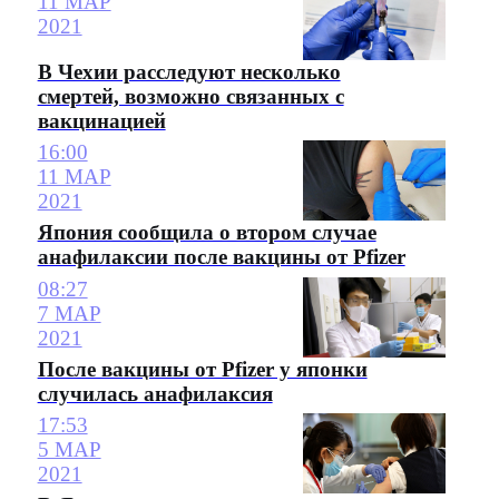
11 МАР
2021
В Чехии расследуют несколько
смертей, возможно связанных с
вакцинацией
16:00
11 МАР
2021
Япония сообщила о втором случае
анафилаксии после вакцины от Pfizer
08:27
7 МАР
2021
После вакцины от Pfizer у японки
случилась анафилаксия
17:53
5 МАР
2021