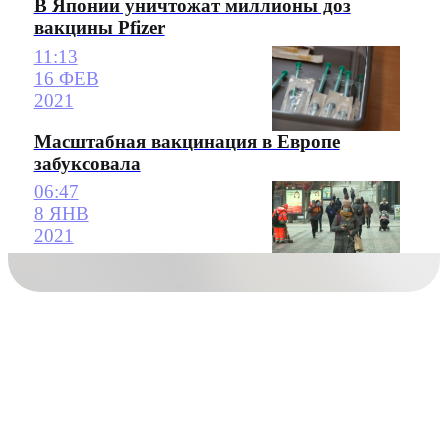
В Японии уничтожат миллионы доз
вакцины Pfizer
11:13
16 ФЕВ
2021
Масштабная вакцинация в Европе
забуксовала
06:47
8 ЯНВ
2021