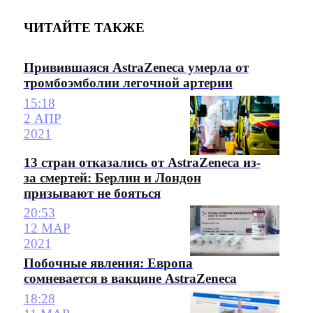
ЧИТАЙТЕ ТАКЖЕ
Привившаяся AstraZeneca умерла от
тромбоэмболии легочной артерии
15:18
2 АПР
2021
13 стран отказались от AstraZeneca из-
за смертей: Берлин и Лондон
призывают не бояться
20:53
12 МАР
2021
Побочные явления: Европа
сомневается в вакцине AstraZeneca
18:28