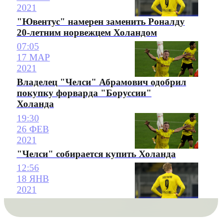
2021
"Ювентус" намерен заменить Роналду
20-летним норвежцем Холандом
07:05
17 МАР
2021
Владелец "Челси" Абрамович одобрил
покупку форварда "Боруссии"
Холанда
19:30
26 ФЕВ
2021
"Челси" собирается купить Холанда
12:56
18 ЯНВ
2021