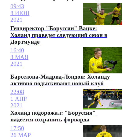
09:43
8 ИЮН
2021
Гендиректор "Боруссии" Вацке:
Холанд проведет следующий сезон в
Дортмунде
16:40
3 МАЯ
2021
Барселона-Мадрид-Лондон: Холанду
активно подыскивают новый клуб
22:08
1 АПР
2021
Холанд подорожал: "Боруссия"
надеется сохранить форварда
17:50
26 МАР