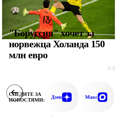
"Боруссия" хочет за
норвежца Холанда 150
млн евро
© E
СЛЕДИТЕ ЗА
Дзен
Макс
НОВОСТЯМИ: