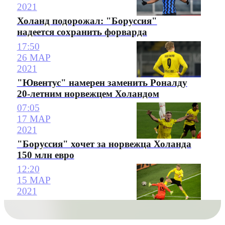
2021
Холанд подорожал: "Боруссия"
надеется сохранить форварда
17:50
26 МАР
2021
"Ювентус" намерен заменить Роналду
20-летним норвежцем Холандом
07:05
17 МАР
2021
"Боруссия" хочет за норвежца Холанда
150 млн евро
12:20
15 МАР
2021