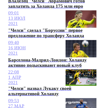
Владелец "Челси" Абрамович готов
заплатить за Холанда 175 млн евро
09:01
13 ИЮЛ
2021
"Челси" сделал "Боруссии" первое
предложение по трансферу Холанда
09:40
16 ИЮН
2021
Барселона-Мадрид-Лондон: Холанду
активно подыскивают новый клуб
22:08
1 АПР
2021
"Челси" назвал Лукаку своей
альтернативой Холанду
09:53
27 МАР