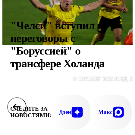
"Челси" вступил в
переговоры с
"Боруссией" о
трансфере Холанда
© ЭРЛИНГ ХОЛАНД, E
СЛЕДИТЕ ЗА
Дзен
Макс
НОВОСТЯМИ: