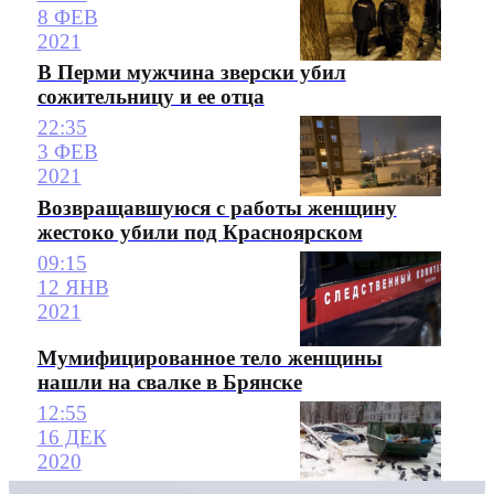
8 ФЕВ
2021
В Перми мужчина зверски убил
сожительницу и ее отца
22:35
3 ФЕВ
2021
Возвращавшуюся с работы женщину
жестоко убили под Красноярском
09:15
12 ЯНВ
2021
Мумифицированное тело женщины
нашли на свалке в Брянске
12:55
16 ДЕК
2020