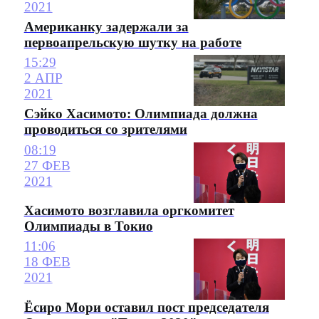
2021
Американку задержали за
первоапрельскую шутку на работе
15:29
2 АПР
2021
Сэйко Хасимото: Олимпиада должна
проводиться со зрителями
08:19
27 ФЕВ
2021
Хасимото возглавила оргкомитет
Олимпиады в Токио
11:06
18 ФЕВ
2021
Ёсиро Мори оставил пост председателя