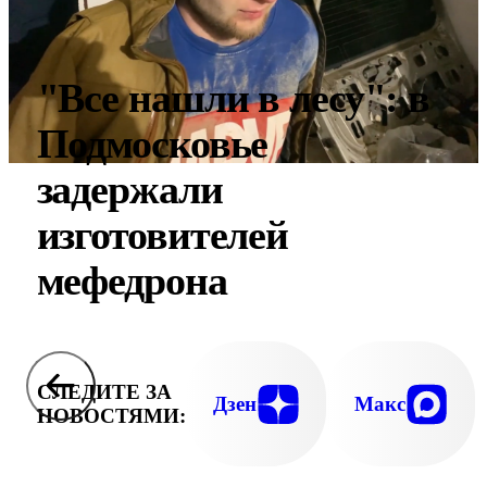
"Все нашли в лесу": в
Подмосковье
задержали
изготовителей
мефедрона
СЛЕДИТЕ ЗА
Дзен
Макс
НОВОСТЯМИ: