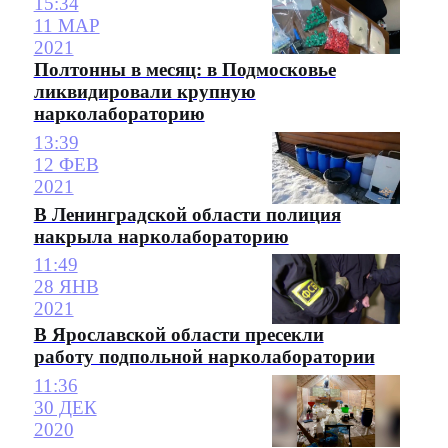
15:34
11 МАР
2021
Полтонны в месяц: в Подмосковье
ликвидировали крупную
нарколабораторию
13:39
12 ФЕВ
2021
В Ленинградской области полиция
накрыла нарколабораторию
11:49
28 ЯНВ
2021
В Ярославской области пресекли
работу подпольной нарколаборатории
11:36
30 ДЕК
2020