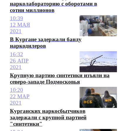
нарколабораторию с оборотами в
сотни миллионов
10:39
12 МАЯ
2021
В Кургане задержали банду
наркодилеров
16:32
26 АПР
2021
Крупную партию синтетики изъяли на
северо-западе Подмосковья
10:20
22 МАР
2021
Курганских наркосбытчиков
задержали с крупной партией
"синтетики"