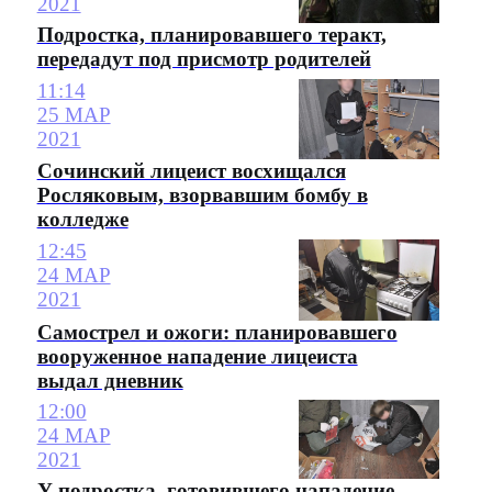
2021
Подростка, планировавшего теракт,
передадут под присмотр родителей
11:14
25 МАР
2021
Сочинский лицеист восхищался
Росляковым, взорвавшим бомбу в
колледже
12:45
24 МАР
2021
Самострел и ожоги: планировавшего
вооруженное нападение лицеиста
выдал дневник
12:00
24 МАР
2021
У подростка, готовившего нападение