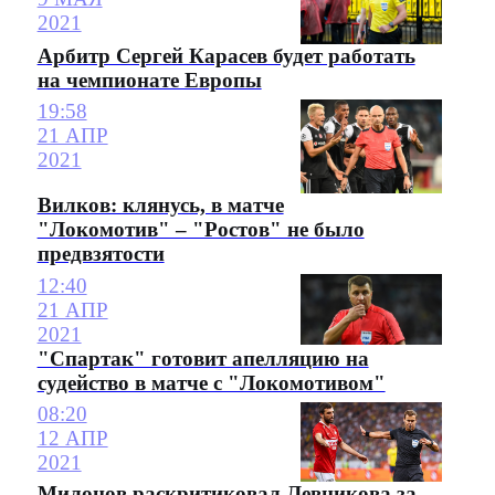
2021
Арбитр Сергей Карасев будет работать
на чемпионате Европы
19:58
21 АПР
2021
Вилков: клянусь, в матче
"Локомотив" – "Ростов" не было
предвзятости
12:40
21 АПР
2021
"Спартак" готовит апелляцию на
судейство в матче с "Локомотивом"
08:20
12 АПР
2021
Милонов раскритиковал Левникова за