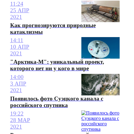
11:24
25 АПР
2021
Как прогнозируются природные
катаклизмы
14:11
10 АПР
2021
"Арктика-М": уникальный проект,
которого нет ни у кого в мире
14:00
3 АПР
2021
Появилось фото Суэцкого канала с
российского спутника
19:22
28 МАР
2021