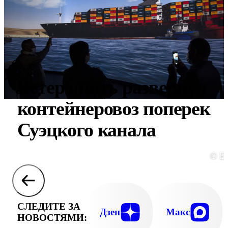
Ветер опять развернул
контейнеровоз поперек
Суэцкого канала
© E
СЛЕДИТЕ ЗА
Дзен
Макс
НОВОСТЯМИ: