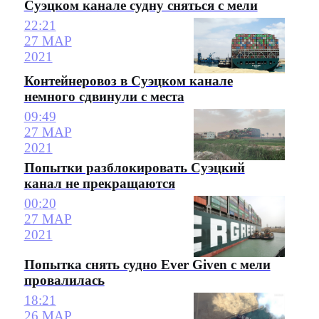
Суэцком канале судну сняться с мели
22:21
27 МАР
2021
Контейнеровоз в Суэцком канале
немного сдвинули с места
09:49
27 МАР
2021
Попытки разблокировать Суэцкий
канал не прекращаются
00:20
27 МАР
2021
Попытка снять судно Ever Given с мели
провалилась
18:21
26 МАР