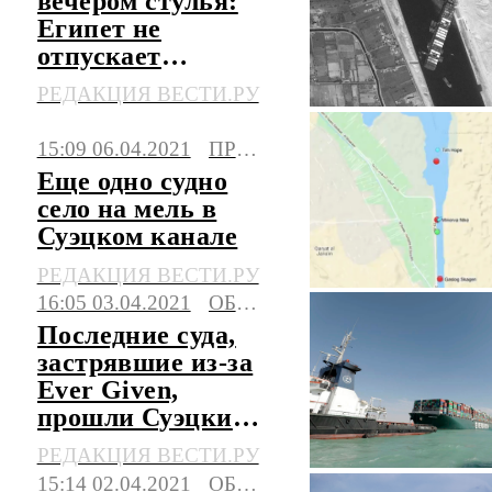
вечером стулья:
Египет не
отпускает
корабль,
РЕДАКЦИЯ ВЕСТИ.РУ
блокировавший
Суэц
15:09 06.04.2021
ПРОИСШЕСТВИЯ
Еще одно судно
село на мель в
Суэцком канале
РЕДАКЦИЯ ВЕСТИ.РУ
16:05 03.04.2021
ОБЩЕСТВО
Последние суда,
застрявшие из-за
Ever Given,
прошли Суэцкий
канал
РЕДАКЦИЯ ВЕСТИ.РУ
15:14 02.04.2021
ОБЩЕСТВО