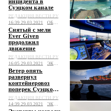
инцидента в
Суэцком канале
РЕДАКЦИЯ ВЕСТИ.РУ
16:39 29.03.2021
ОБЩЕСТВО
Снятый с мели
Ever Given
продолжил
движение
РЕДАКЦИЯ ВЕСТИ.РУ
16:05 29.03.2021
ЭКОНОМИКА
Ветер опять
развернул
контейнеровоз
поперек Суэцкого
канала
РЕДАКЦИЯ ВЕСТИ.РУ
14:39 29.03.2021
ЭКОНОМИКА