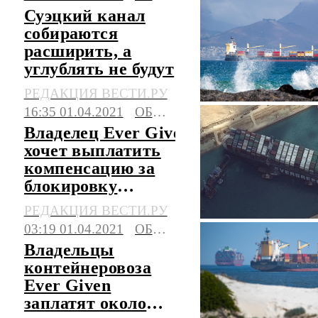
Суэцкий канал
собираются
расширить, а
углублять не будут
РЕДАКЦИЯ ВЕСТИ.РУ
16:35 01.04.2021
ОБЩЕСТВО
Владелец Ever Given
хочет выплатить
компенсацию за
блокировку
Суэцкого канала
РЕДАКЦИЯ ВЕСТИ.РУ
03:19 01.04.2021
ОБЩЕСТВО
Владельцы
контейнеровоза
Ever Given
заплатят около