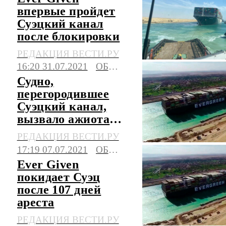
впервые пройдет
Суэцкий канал
после блокировки
РЕДАКЦИЯ ВЕСТИ.РУ
16:20 31.07.2021
ОБЩЕСТВО
Судно,
перегородившее
Суэцкий канал,
вызвало ажиотаж
в Роттердаме
РЕДАКЦИЯ ВЕСТИ.РУ
17:19 07.07.2021
ОБЩЕСТВО
Ever Given
покидает Суэц
после 107 дней
ареста
РЕДАКЦИЯ ВЕСТИ.РУ