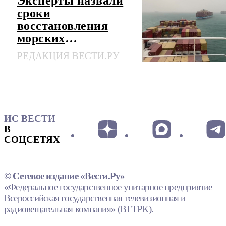
Эксперты назвали
сроки
восстановления
морских
перевозок после
РЕДАКЦИЯ ВЕСТИ.РУ
ЧП в Суэцком
канале
ИС ВЕСТИ
В
СОЦСЕТЯХ
© Сетевое издание «Вести.Ру»
«Федеральное государственное унитарное предприятие
Всероссийская государственная телевизионная и
радиовещательная компания» (ВГТРК).