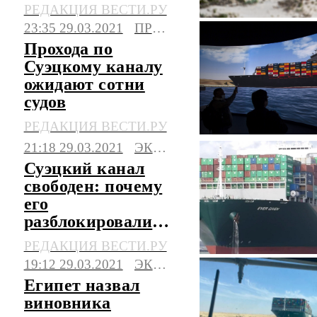
миллиарда
РЕДАКЦИЯ ВЕСТИ.РУ
долларов штрафа
23:35 29.03.2021
ПРОИСШЕСТВИЯ
Прохода по
Суэцкому каналу
ожидают сотни
судов
РЕДАКЦИЯ ВЕСТИ.РУ
21:18 29.03.2021
ЭКОНОМИКА
Суэцкий канал
свободен: почему
его
разблокировали
именно в
РЕДАКЦИЯ ВЕСТИ.РУ
полнолуние
19:12 29.03.2021
ЭКОНОМИКА
Египет назвал
виновника