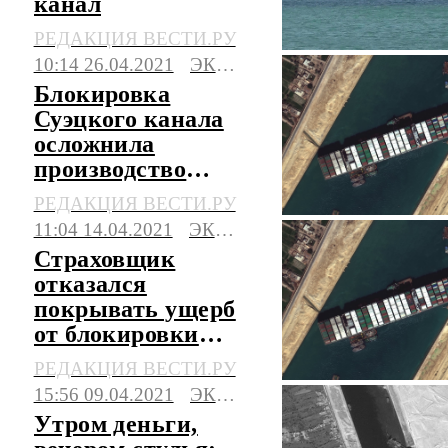
канал
РЕДАКЦИЯ ВЕСТИ.РУ
10:14 26.04.2021
ЭКОНОМИКА
Блокировка
Суэцкого канала
осложнила
производство
одежды в России
РЕДАКЦИЯ ВЕСТИ.РУ
11:04 14.04.2021
ЭКОНОМИКА
Страховщик
отказался
покрывать ущерб
от блокировки
Суэцкого канала
РЕДАКЦИЯ ВЕСТИ.РУ
15:56 09.04.2021
ЭКОНОМИКА
Утром деньги,