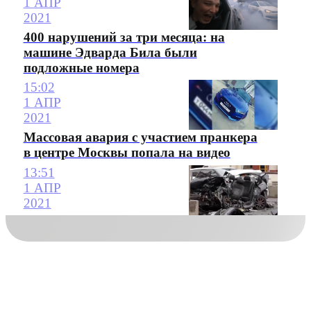
1 АПР
2021
400 нарушений за три месяца: на
машине Эдварда Била были
подложные номера
15:02
1 АПР
2021
Массовая авария с участием пранкера
в центре Москвы попала на видео
13:51
1 АПР
2021