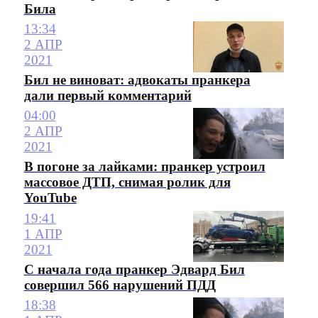
Била
13:34
2 АПР
2021
Бил не виноват: адвокаты пранкера
дали первый комментарий
04:00
2 АПР
2021
В погоне за лайками: пранкер устроил
массовое ДТП, снимая ролик для
YouTube
19:41
1 АПР
2021
С начала года пранкер Эдвард Бил
совершил 566 нарушений ПДД
18:38