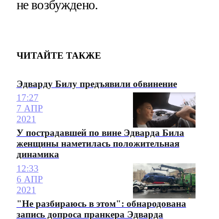
не возбуждено.
ЧИТАЙТЕ ТАКЖЕ
Эдварду Билу предъявили обвинение
17:27
7 АПР
2021
У пострадавшей по вине Эдварда Била
женщины наметилась положительная
динамика
12:33
6 АПР
2021
"Не разбираюсь в этом": обнародована
запись допроса пранкера Эдварда