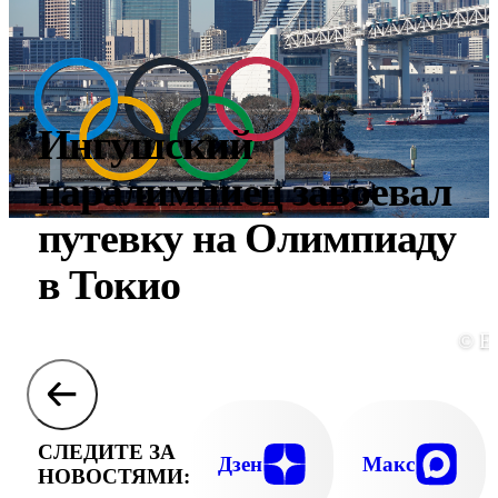
Ингушский
паралимпиец завоевал
путевку на Олимпиаду
в Токио
© E
СЛЕДИТЕ ЗА
Дзен
Макс
НОВОСТЯМИ: