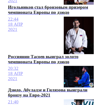
2021
Игольников стал бронзовым призером
чемпионата Европы по дзюдо
22:44
18 АПР
2021
Россиянин Тасоев выиграл золото
чемпионата Европы по дзюдо
20:32
18 АПР
2021
Дзюдо. Абуладзе и Гилязова выиграли
бронзу на Евро-2021
21:40