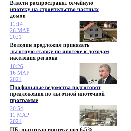
Власти распространят семейную
ипотеку на строительство частных
домов
11:14
26 МАР
2021
Володин предложил привязать
льготную ставку по ипотеке к доходам
населения региона
10:26
16 МАР
2021
Профильные ведомства подготовят
предложения по льготной ипотечной
программе
20:54
11 МАР
2021
ЦБ: льготную ипотеку под 6,5%