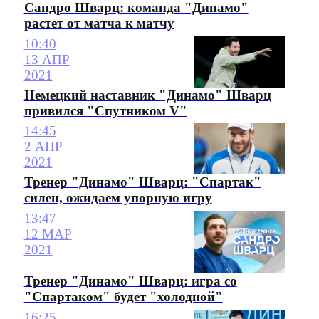
Сандро Шварц: команда "Динамо"
растет от матча к матчу
10:40
13 АПР
2021
Немецкий наставник "Динамо" Шварц
привился "Спутником V"
14:45
2 АПР
2021
Тренер "Динамо" Шварц: "Спартак"
силен, ожидаем упорную игру
13:47
12 МАР
2021
Тренер "Динамо" Шварц: игра со
"Спартаком" будет "холодной"
16:25