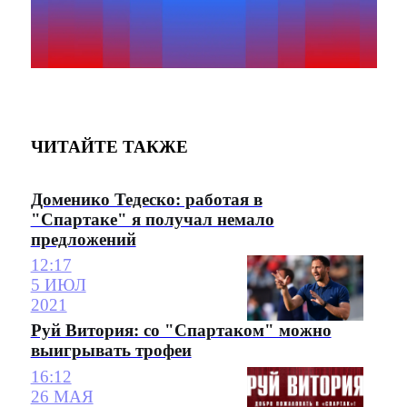
ЧИТАЙТЕ ТАКЖЕ
Доменико Тедеско: работая в
"Спартаке" я получал немало
предложений
12:17
5 ИЮЛ
2021
Руй Витория: со "Спартаком" можно
выигрывать трофеи
16:12
26 МАЯ