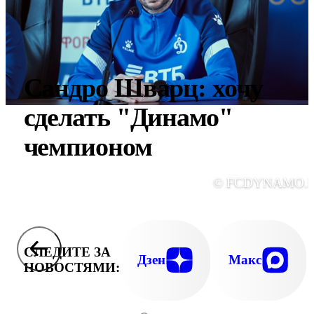
Сандро Шварц: хочу
сделать "Динамо"
чемпионом
© FCDYNAMO.
СЛЕДИТЕ ЗА
Дзен
Макс
НОВОСТЯМИ: