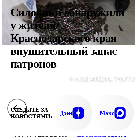
Силовики обнаружили
у жителя
Краснодарского края
внушительный запас
патронов
© МВД МЕДИА, YOUTU
СЛЕДИТЕ ЗА
Дзен
Макс
НОВОСТЯМИ: