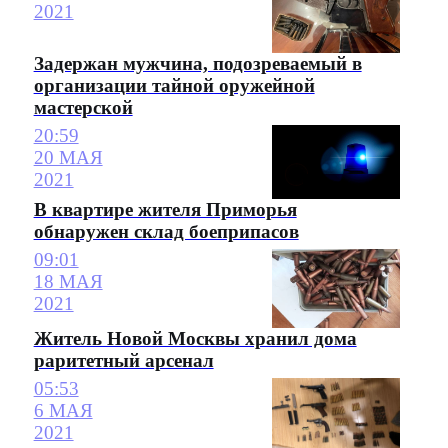
2021
Задержан мужчина, подозреваемый в
организации тайной оружейной
мастерской
20:59
20 МАЯ
2021
В квартире жителя Приморья
обнаружен склад боеприпасов
09:01
18 МАЯ
2021
Житель Новой Москвы хранил дома
раритетный арсенал
05:53
6 МАЯ
2021