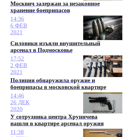
Москвич задержан за незаконное
хранение боеприпасов
14:36
6 ФЕВ
2021
Силовики изъяли внушительный
арсенал в Подмосковье
17:52
2 ФЕВ
2021
Полиция обнаружила оружие и
боеприпасы в московской квартире
14:46
26 ДЕК
2020
У сотрудника центра Хруничева
нашли в квартире арсенал оружия
11:38