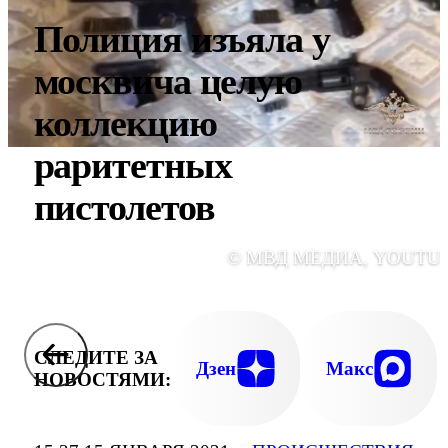
Полиция изъяла у
москвича целую
коллекцию
раритетных
пистолетов
© МВД МЕДИА, YOUTU
СЛЕДИТЕ ЗА
Дзен
Макс
НОВОСТЯМИ: