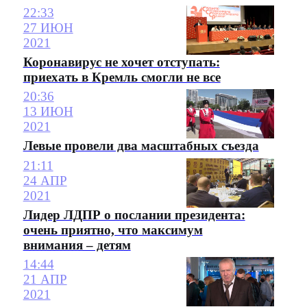
22:33
27 ИЮН
2021
Коронавирус не хочет отступать:
приехать в Кремль смогли не все
20:36
13 ИЮН
2021
Левые провели два масштабных съезда
21:11
24 АПР
2021
Лидер ЛДПР о послании президента:
очень приятно, что максимум
внимания – детям
14:44
21 АПР
2021