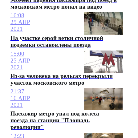
московском метро попал на видео
16:08
25 АПР
2021
На участке серой ветки столичной
подземки остановлены поезда
15:00
25 АПР
2021
Из-за человека на рельсах перекрыли
участок московского метро
21:37
16 АПР
2021
Пассажир метро упал под колеса
поезда на станции "Площадь
революции"
12:23