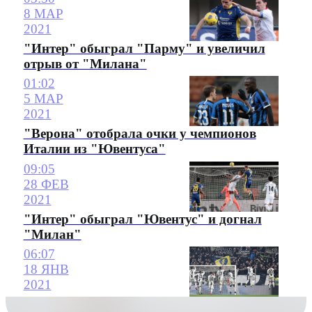
8 МАР
2021
"Интер" обыграл "Парму" и увеличил
отрыв от "Милана"
01:02
5 МАР
2021
"Верона" отобрала очки у чемпионов
Италии из "Ювентуса"
09:05
28 ФЕВ
2021
"Интер" обыграл "Ювентус" и догнал
"Милан"
06:07
18 ЯНВ
2021