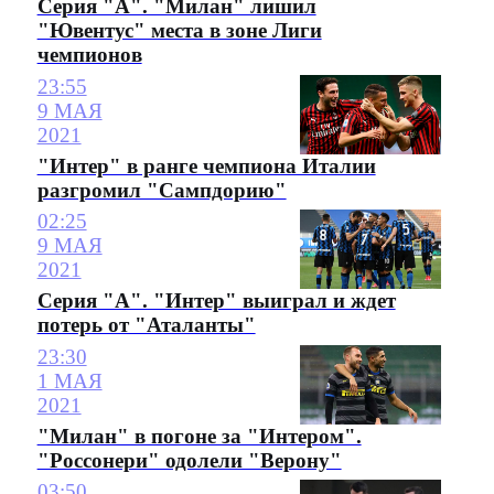
Серия "А". "Милан" лишил
"Ювентус" места в зоне Лиги
чемпионов
23:55
9 МАЯ
2021
"Интер" в ранге чемпиона Италии
разгромил "Сампдорию"
02:25
9 МАЯ
2021
Серия "А". "Интер" выиграл и ждет
потерь от "Аталанты"
23:30
1 МАЯ
2021
"Милан" в погоне за "Интером".
"Россонери" одолели "Верону"
03:50