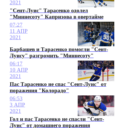
2021
"Сент-Луис" Тарасенко одолел
"Миннесоту" Капризова в овертайме
07:27
11 АПР
2021
Барбашев и Тарасенко помогли "Сент-
Луису" разгромить "Миннесоту"
06:17
10 АПР
2021
Пас Тарасенко не спас "Сент-Луис" от
поражения "Колорадо"
06:53
3 АПР
2021
Гол и пас Тарасенко не спасли "Сент-
Луис" от домашнего поражения