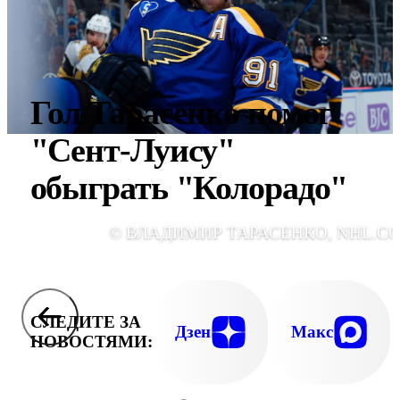
Гол Тарасенко помог
"Сент-Луису"
обыграть "Колорадо"
© ВЛАДИМИР ТАРАСЕНКО, NHL.C
СЛЕДИТЕ ЗА
Дзен
Макс
НОВОСТЯМИ: