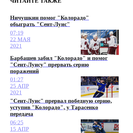
ЧИТАЙТЕ ТАКЖЕ
Ничушкин помог "Колорадо"
обыграть "Сент-Луис"
07:19
22 МАЯ
2021
Барбашев забил "Колорадо" и помог
"Сент-Луису" прервать серию
поражений
01:27
25 АПР
2021
"Сент-Луис" прервал победную серию,
уступив "Колорадо", у Тарасенко
передача
06:25
15 АПР