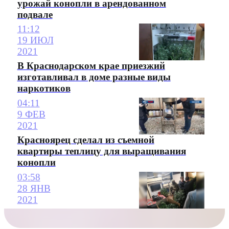
урожай конопли в арендованном
подвале
11:12
19 ИЮЛ
2021
В Краснодарском крае приезжий
изготавливал в доме разные виды
наркотиков
04:11
9 ФЕВ
2021
Красноярец сделал из съемной
квартиры теплицу для выращивания
конопли
03:58
28 ЯНВ
2021