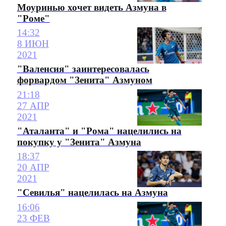
Моуринью хочет видеть Азмуна в
"Роме"
14:32
8 ИЮН
2021
"Валенсия" заинтересовалась
форвардом "Зенита" Азмуном
21:18
27 АПР
2021
"Аталанта" и "Рома" нацелились на
покупку у "Зенита" Азмуна
18:37
20 АПР
2021
"Севилья" нацелилась на Азмуна
16:06
23 ФЕВ