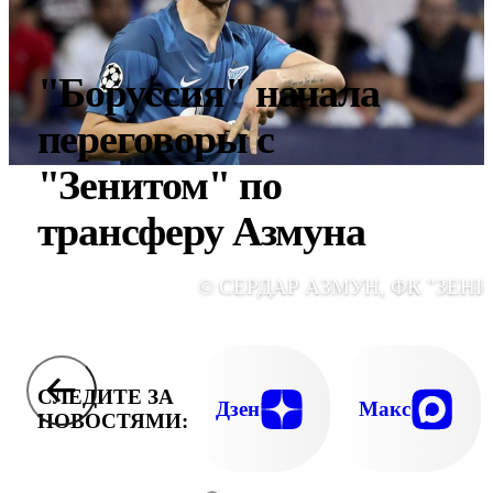
"Боруссия" начала
переговоры с
"Зенитом" по
трансферу Азмуна
© СЕРДАР АЗМУН, ФК "ЗЕНИ
СЛЕДИТЕ ЗА
Дзен
Макс
НОВОСТЯМИ: