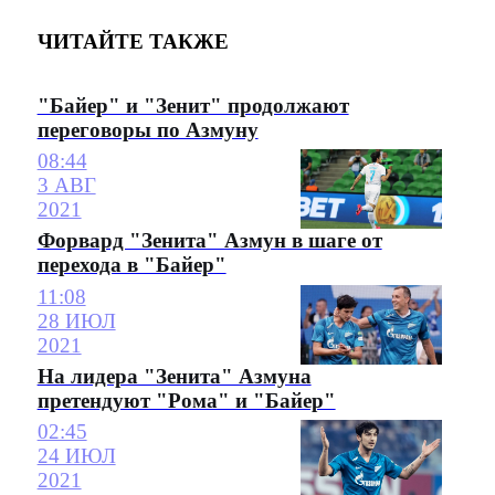
ЧИТАЙТЕ ТАКЖЕ
"Байер" и "Зенит" продолжают
переговоры по Азмуну
08:44
3 АВГ
2021
Форвард "Зенита" Азмун в шаге от
перехода в "Байер"
11:08
28 ИЮЛ
2021
На лидера "Зенита" Азмуна
претендуют "Рома" и "Байер"
02:45
24 ИЮЛ
2021