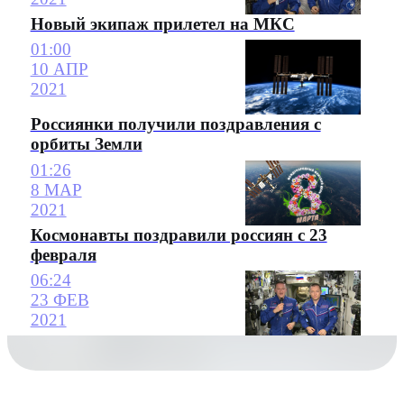
Новый экипаж прилетел на МКС
01:00
10 АПР
2021
Россиянки получили поздравления с
орбиты Земли
01:26
8 МАР
2021
Космонавты поздравили россиян с 23
февраля
06:24
23 ФЕВ
2021