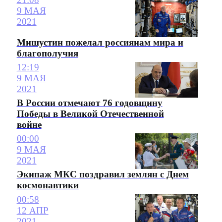
9 МАЯ
2021
Мишустин пожелал россиянам мира и
благополучия
12:19
9 МАЯ
2021
В России отмечают 76 годовщину
Победы в Великой Отечественной
войне
00:00
9 МАЯ
2021
Экипаж МКС поздравил землян с Днем
космонавтики
00:58
12 АПР
2021