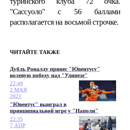
туринского клуба 72 очка.
"Сассуоло" с 56 баллами
располагается на восьмой строчке.
ЧИТАЙТЕ ТАКЖЕ
Дубль Роналду принес "Ювентусу"
волевую победу над "Удинезе"
22:49
2 МАЯ
2021
"Ювентус" выиграл в
принципиальной игре у "Наполи"
22:35
7 АПР