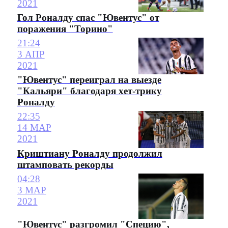
2021
Гол Роналду спас "Ювентус" от
поражения "Торино"
21:24
3 АПР
2021
"Ювентус" переиграл на выезде
"Кальяри" благодаря хет-трику
Роналду
22:35
14 МАР
2021
Криштиану Роналду продолжил
штамповать рекорды
04:28
3 МАР
2021
"Ювентус" разгромил "Специю",