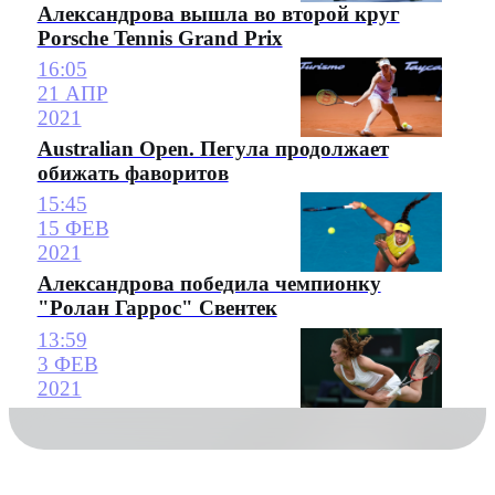
Александрова вышла во второй круг
Porsche Tennis Grand Prix
16:05
21 АПР
2021
Australian Open. Пегула продолжает
обижать фаворитов
15:45
15 ФЕВ
2021
Александрова победила чемпионку
"Ролан Гаррос" Свентек
13:59
3 ФЕВ
2021